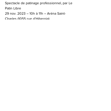
Spectacle de patinage professionnel, par Le 
Patin Libre
29 nov. 2023 – 10h à 11h – Aréna Saint-
Charles (1055 rue d'Hibernia)
30 nov 2023 – 10h à 11h – Aréna Francis-
Bouillon (3175 rue de Rouen)
Show More
Share this event
info@lepatinlibre.com