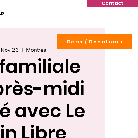
Contact
AR
Dons / Donations
 Nov 26
  |  
Montréal
familiale
près-midi
é avec Le
in Libre