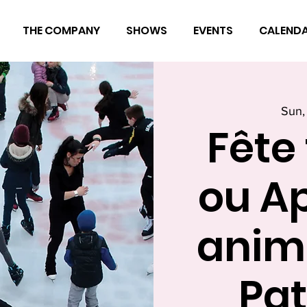
THE COMPANY
SHOWS
EVENTS
CALEND
Sun,
Fête 
ou A
anim
Pat