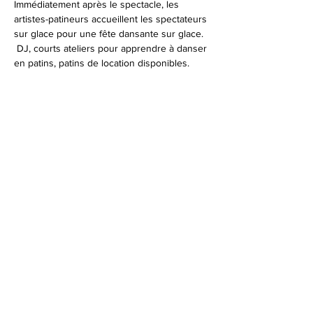
Immédiatement après le spectacle, les 
artistes-patineurs accueillent les spectateurs 
sur glace pour une fête dansante sur glace. 
 DJ, courts ateliers pour apprendre à danser 
en patins, patins de location disponibles.
Cette représentation fait partie du 
programme CAM en tournée.
Partager cet événement
info@lepatinlibre.com