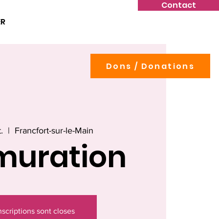
Contact
ER
Dons / Donations
.
  |  
Francfort-sur-le-Main
muration
nscriptions sont closes