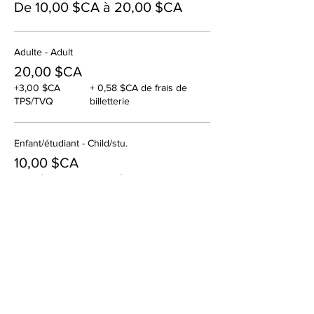
De 10,00 $CA à 20,00 $CA
Adulte - Adult
20,00 $CA
+3,00 $CA
+ 0,58 $CA de frais de
TPS/TVQ
billetterie
Enfant/étudiant - Child/stu.
10,00 $CA
+1,50 $CA
+ 0,29 $CA de frais de
TPS/TVQ
billetterie
Vente expirée
Type de billet
Billet philanthrope
Plus d'info