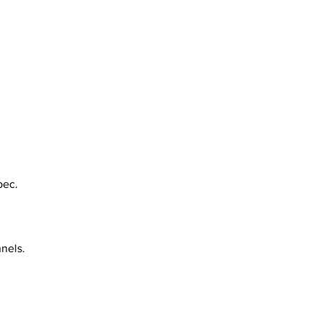
bec.
nels.