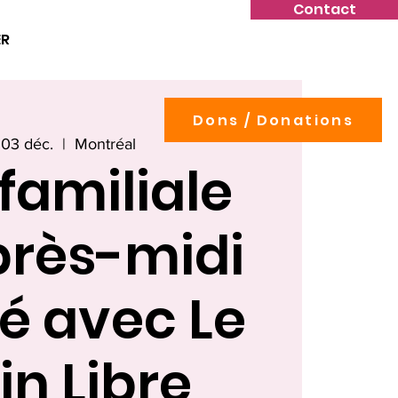
Contact
ER
Dons / Donations
 03 déc.
  |  
Montréal
familiale
près-midi
é avec Le
in Libre